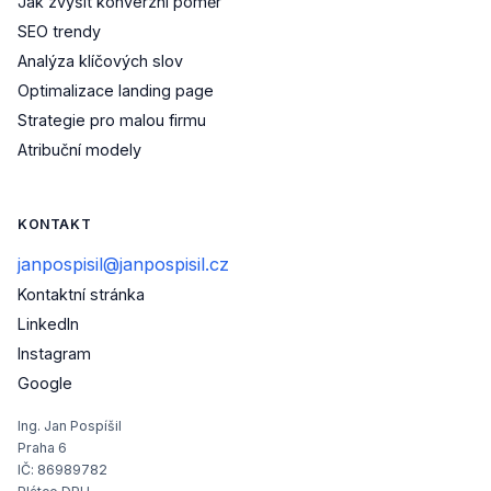
Jak zvýšit konverzní poměr
SEO trendy
Analýza klíčových slov
Optimalizace landing page
Strategie pro malou firmu
Atribuční modely
KONTAKT
janpospisil@janpospisil.cz
Kontaktní stránka
(otevře se v novém okně)
LinkedIn
(otevře se v novém okně)
Instagram
(otevře se v novém okně)
Google
Ing. Jan Pospíšil
Praha 6
IČ: 86989782