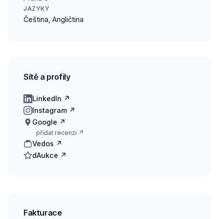
JAZYKY
Čeština, Angličtina
Sítě a profily
LinkedIn ↗
Instagram ↗
Google ↗
přidat recenzi ↗
Vedos ↗
dAukce ↗
Fakturace