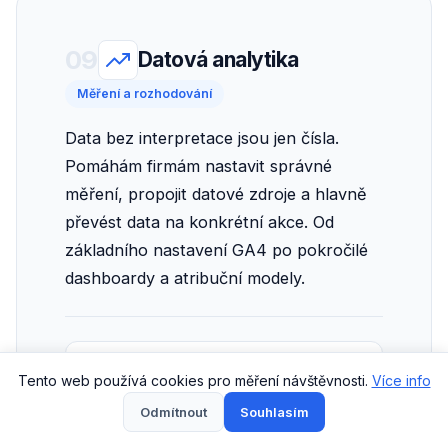
09
Datová analytika
Měření a rozhodování
Data bez interpretace jsou jen čísla.
Pomáhám firmám nastavit správné
měření, propojit datové zdroje a hlavně
převést data na konkrétní akce. Od
základního nastavení GA4 po pokročilé
dashboardy a atribuční modely.
CO ZAHRNUJE
Tento web používá cookies pro měření návštěvnosti.
Více info
Nastavení a audit GA4
Odmítnout
Souhlasím
Konfigurace konverzních cílů