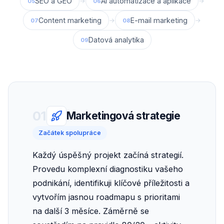
SEO a GEO
AI automatizace a aplikace
→
→
05
06
Content marketing
E-mail marketing
→
→
07
08
Datová analytika
09
01
Marketingová strategie
Začátek spolupráce
Každý úspěšný projekt začíná strategií.
Provedu komplexní diagnostiku vašeho
podnikání, identifikuji klíčové příležitosti a
vytvořím jasnou roadmapu s prioritami
na další 3 měsíce. Záměrně se