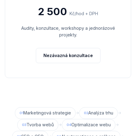
2 500
Kč/hod + DPH
Audity, konzultace, workshopy a jednorázové
projekty.
Nezávazná konzultace
Marketingová strategie
Analýza trhu
→
→
01
02
Tvorba webů
Optimalizace webu
→
→
03
04