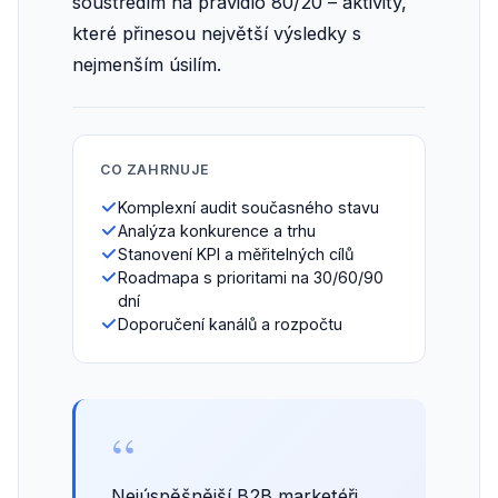
soustředím na pravidlo 80/20 – aktivity,
které přinesou největší výsledky s
nejmenším úsilím.
CO ZAHRNUJE
Komplexní audit současného stavu
Analýza konkurence a trhu
Stanovení KPI a měřitelných cílů
Roadmapa s prioritami na 30/60/90
dní
Doporučení kanálů a rozpočtu
“
Nejúspěšnější B2B marketéři