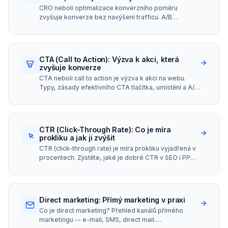
CRO neboli optimalizace konverzního poměru
zvyšuje konverze bez navýšení trafficu. A/B
testování, heatmapy, UX analýza a praktické tipy.
CTA (Call to Action): Výzva k akci, která
→
zvyšuje konverze
CTA neboli call to action je výzva k akci na webu.
Typy, zásady efektivního CTA tlačítka, umístění a A/B
testování pro vyšší konverze.
CTR (Click-Through Rate): Co je míra
→
prokliku a jak ji zvýšit
CTR (click-through rate) je míra prokliku vyjádřená v
procentech. Zjistěte, jaké je dobré CTR v SEO i PPC a
jak zvýšit míru prokliku vašich stránek.
Direct marketing: Přímý marketing v praxi
→
Co je direct marketing? Přehled kanálů přímého
marketingu -- e-mail, SMS, direct mail.