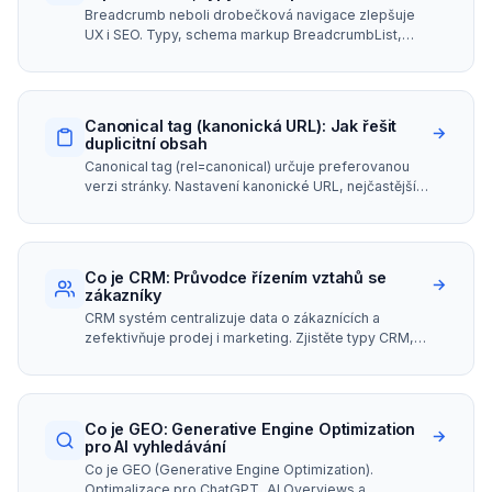
Breadcrumb neboli drobečková navigace zlepšuje
UX i SEO. Typy, schema markup BreadcrumbList,
implementace a zobrazení v SERPu.
Canonical tag (kanonická URL): Jak řešit
→
duplicitní obsah
Canonical tag (rel=canonical) určuje preferovanou
verzi stránky. Nastavení kanonické URL, nejčastější
chyby a rozdíl oproti 301 přesměrování.
Co je CRM: Průvodce řízením vztahů se
→
zákazníky
CRM systém centralizuje data o zákaznících a
zefektivňuje prodej i marketing. Zjistěte typy CRM,
klíčové funkce a kdy ho implementovat.
Co je GEO: Generative Engine Optimization
→
pro AI vyhledávání
Co je GEO (Generative Engine Optimization).
Optimalizace pro ChatGPT, AI Overviews a