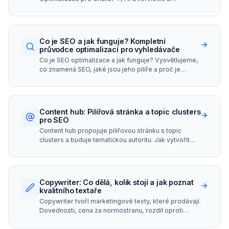
Perplexity. 40 % vyhledávání zahrnuje AI odpověď.
Co je SEO a jak funguje? Kompletní
→
průvodce optimalizací pro vyhledávače
Co je SEO optimalizace a jak funguje? Vysvětlujeme,
co znamená SEO, jaké jsou jeho pilíře a proč je
klíčové pro viditelnost webu ve vyhledávačích.
Content hub: Pilířová stránka a topic clusters
→
pro SEO
Content hub propojuje pilířovou stránku s topic
clusters a buduje tematickou autoritu. Jak vytvořit
pillar page, strukturu a interní odkazy.
Copywriter: Co dělá, kolik stojí a jak poznat
→
kvalitního textaře
Copywriter tvoří marketingové texty, které prodávají.
Dovednosti, cena za normostranu, rozdíl oproti
content writerovi a tipy na výběr.