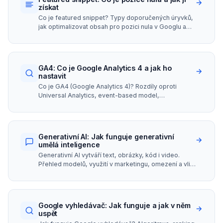
→
získat
Co je featured snippet? Typy doporučených úryvků,
jak optimalizovat obsah pro pozici nula v Googlu a
vztah featured snippetů k AI Overviews.
GA4: Co je Google Analytics 4 a jak ho
→
nastavit
Co je GA4 (Google Analytics 4)? Rozdíly oproti
Universal Analytics, event-based model,
engagement rate, prediktivní metriky a nastavení.
Generativní AI: Jak funguje generativní
→
umělá inteligence
Generativní AI vytváří text, obrázky, kód i video.
Přehled modelů, využití v marketingu, omezení a vliv
generativní umělé inteligence na SEO.
Google vyhledávač: Jak funguje a jak v něm
→
uspět