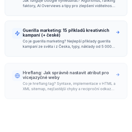
Jak funguje Google vyhledávač? Algoritmus, ranking
faktory, AI Overviews a tipy pro zlepšení viditelnosti
vašeho webu v Googlu.
Guerilla marketing: 15 příkladů kreativních
→
kampaní (+ české)
Co je guerilla marketing? Nejlepší příklady guerilla
kampaní ze světa i z Česka, typy, náklady od 5 000
Kč a právní rizika, na která si dát pozor.
Hreflang: Jak správně nastavit atribut pro
→
vícejazyčné weby
Co je hreflang tag? Syntaxe, implementace v HTML a
XML sitemap, nejčastější chyby a reciproční odkazy.
Praktický průvodce pro vícejazyčné SEO.
HTTP 200: Co znamená stavový kód OK a
→
jaký má vliv na SEO
HTTP 200 (OK) je stavový kód potvrzující
dostupnost stránky. Zjistěte, jak kód 200 ovlivňuje