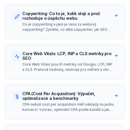
Copywriting: Co to je, kolik stojí a proč
→
rozhoduje o úspěchu webu
Co je copywriting a jaká je cena za webový
copywriting? Zjistěte, co dělá copywriter, jak SEO
copywriting zvyšuje viditelnost a konverze.
Core Web Vitals: LCP, INP a CLS metriky pro
→
SEO
Core Web Vitals jsou tři metriky od Googlu: LCP, INP
a CLS. Prahové hodnoty, nástroje pro měření a vliv na
pozice ve vyhledávání.
CPA (Cost Per Acquisition): Výpočet,
→
optimalizace a benchmarky
CPA neboli cost per acquisition měří náklady na jednu
konverzi. Vzorec, optimální CPA podle kanálů a jak
ho snížit.