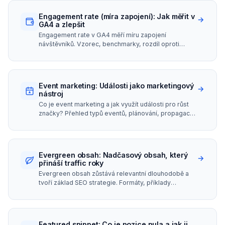
Engagement rate (míra zapojení): Jak měřit v
→
GA4 a zlepšit
Engagement rate v GA4 měří míru zapojení
návštěvníků. Vzorec, benchmarky, rozdíl oproti
bounce rate a tipy na zlepšení.
Event marketing: Události jako marketingový
→
nástroj
Co je event marketing a jak využít události pro růst
značky? Přehled typů eventů, plánování, propagace
a měření úspěšnosti.
Evergreen obsah: Nadčasový obsah, který
→
přináší traffic roky
Evergreen obsah zůstává relevantní dlouhodobě a
tvoří základ SEO strategie. Formáty, příklady
nadčasového obsahu a údržba.
Featured snippet: Co je pozice nula a jak ji