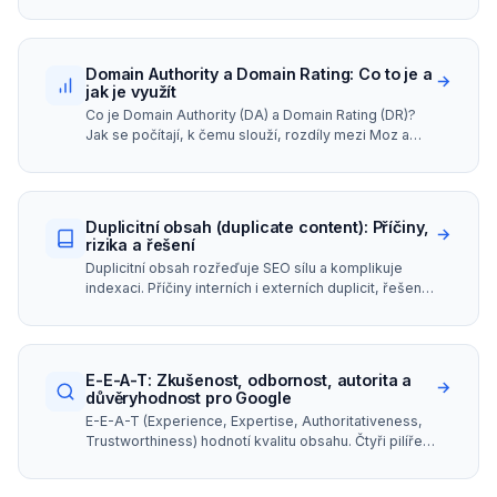
Personalizace, měření a GDPR compliance.
Domain Authority a Domain Rating: Co to je a
→
jak je využít
Co je Domain Authority (DA) a Domain Rating (DR)?
Jak se počítají, k čemu slouží, rozdíly mezi Moz a
Ahrefs a proč to nejsou Google metriky.
Duplicitní obsah (duplicate content): Příčiny,
→
rizika a řešení
Duplicitní obsah rozřeďuje SEO sílu a komplikuje
indexaci. Příčiny interních i externích duplicit, řešení
canonical tagem a 301 přesměrováním.
E-E-A-T: Zkušenost, odbornost, autorita a
→
důvěryhodnost pro Google
E-E-A-T (Experience, Expertise, Authoritativeness,
Trustworthiness) hodnotí kvalitu obsahu. Čtyři pilíře,
YMYL stránky a jak posílit signály.