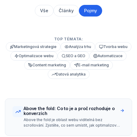
Vše
Články
Pojmy
TOP TÉMATA:
Marketingová strategie
Analýza trhu
Tvorba webu
Optimalizace webu
SEO a GEO
Automatizace
Content marketing
E-mail marketing
Datová analytika
Above the fold: Co to je a proč rozhoduje o
→
konverzích
Above the fold je oblast webu viditelná bez
scrollování. Zjistěte, co sem umístit, jak optimalizovat
pro mobil a desktop a vyhnout se častým chybám.