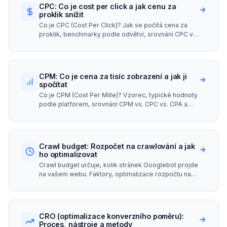
CPC: Co je cost per click a jak cenu za
→
proklik snížit
Co je CPC (Cost Per Click)? Jak se počítá cena za
proklik, benchmarky podle odvětví, srovnání CPC vs.
CPM vs. CPA a tipy pro Google Ads.
CPM: Co je cena za tisíc zobrazení a jak ji
→
spočítat
Co je CPM (Cost Per Mille)? Vzorec, typické hodnoty
podle platforem, srovnání CPM vs. CPC vs. CPA a
kdy CPM model použít pro vaše kampaně.
Crawl budget: Rozpočet na crawlování a jak
→
ho optimalizovat
Crawl budget určuje, kolik stránek Googlebot projde
na vašem webu. Faktory, optimalizace rozpočtu na
crawlování a kdy se jím zabývat.
CRO (optimalizace konverzního poměru):
→
Proces, nástroje a metody