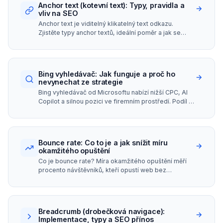
Anchor text (kotevní text): Typy, pravidla a
→
vliv na SEO
Anchor text je viditelný klikatelný text odkazu.
Zjistěte typy anchor textů, ideální poměr a jak se
vyhnout penalizaci za přeoptimalizaci.
Bing vyhledávač: Jak funguje a proč ho
→
nevynechat ze strategie
Bing vyhledávač od Microsoftu nabízí nižší CPC, AI
Copilot a silnou pozici ve firemním prostředí. Podíl na
trhu, algoritmus a tipy pro SEO.
Bounce rate: Co to je a jak snížit míru
→
okamžitého opuštění
Co je bounce rate? Míra okamžitého opuštění měří
procento návštěvníků, kteří opustí web bez
interakce. Zjistěte benchmarky i tipy, jak bounce rate
snížit.
Breadcrumb (drobečková navigace):
→
Implementace, typy a SEO přínos