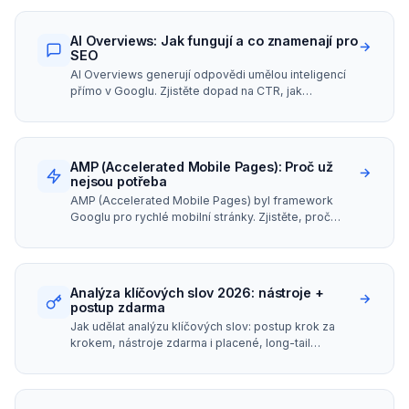
AI Overviews: Jak fungují a co znamenají pro
→
SEO
AI Overviews generují odpovědi umělou inteligencí
přímo v Googlu. Zjistěte dopad na CTR, jak
optimalizovat obsah a být citován jako zdroj.
AMP (Accelerated Mobile Pages): Proč už
→
nejsou potřeba
AMP (Accelerated Mobile Pages) byl framework
Googlu pro rychlé mobilní stránky. Zjistěte, proč
Google od AMP ustoupil a čím ho nahradit.
Analýza klíčových slov 2026: nástroje +
→
postup zdarma
Jak udělat analýzu klíčových slov: postup krok za
krokem, nástroje zdarma i placené, long-tail
strategie a search intent. Praktický návod od SEO
konzultanta.