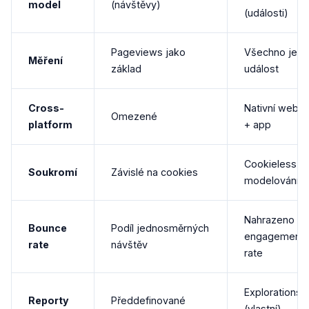
model
(návštěvy)
(události)
Pageviews jako
Všechno je
Měření
základ
událost
Cross-
Nativní web
Omezené
platform
+ app
Cookieless
Soukromí
Závislé na cookies
modelování
Nahrazeno
Bounce
Podíl jednosměrných
engagement
rate
návštěv
rate
Explorations
Reporty
Předdefinované
(vlastní)