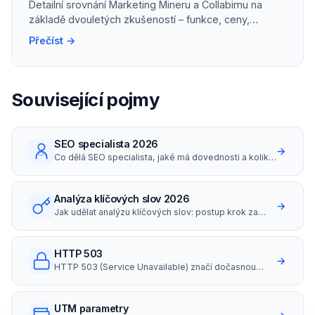
Detailní srovnání Marketing Mineru a Collabimu na
základě dvouletých zkušeností – funkce, ceny,
přesnost dat, AI Visibility i Seznam.
Přečíst →
Související pojmy
SEO specialista 2026
→
Co dělá SEO specialista, jaké má dovednosti a kolik
bere (platy i hodinovky v ČR 2026).
Analýza klíčových slov 2026
→
Jak udělat analýzu klíčových slov: postup krok za
krokem, nástroje zdarma i placené, long-tail
strategie a search intent.
HTTP 503
→
HTTP 503 (Service Unavailable) značí dočasnou
nedostupnost serveru.
UTM parametry