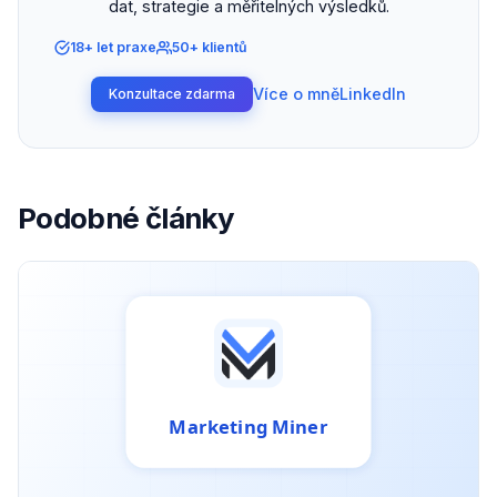
dat, strategie a měřitelných výsledků.
18+ let praxe
50+ klientů
Více o mně
LinkedIn
Konzultace zdarma
Podobné články