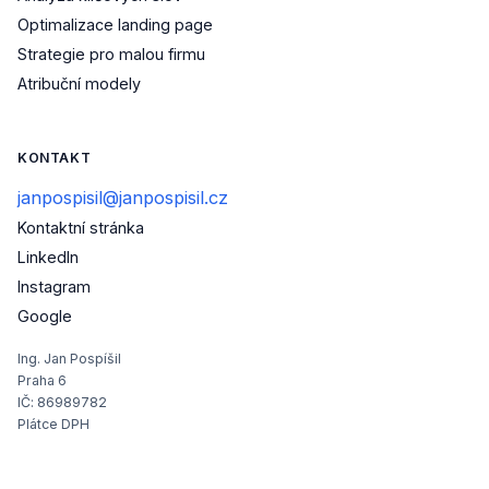
Optimalizace landing page
Strategie pro malou firmu
Atribuční modely
KONTAKT
janpospisil@janpospisil.cz
Kontaktní stránka
(otevře se v novém okně)
LinkedIn
(otevře se v novém okně)
Instagram
(otevře se v novém okně)
Google
Ing. Jan Pospíšil
Praha 6
IČ: 86989782
Plátce DPH