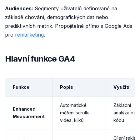
Audiences:
Segmenty uživatelů definované na
základě chování, demografických dat nebo
prediktivních metrik. Propojitelné přímo s Google Ads
pro
remarketing
.
Hlavní funkce GA4
Funkce
Popis
Využití
Automatické
Základní
Enhanced
měření scrollu,
analýza bez
Measurement
videa, kliků
kódu
Cílení rekla