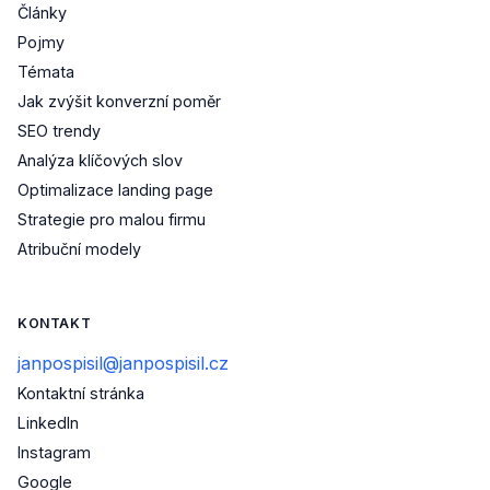
Články
Pojmy
Témata
Jak zvýšit konverzní poměr
SEO trendy
Analýza klíčových slov
Optimalizace landing page
Strategie pro malou firmu
Atribuční modely
KONTAKT
janpospisil@janpospisil.cz
Kontaktní stránka
(otevře se v novém okně)
LinkedIn
(otevře se v novém okně)
Instagram
(otevře se v novém okně)
Google