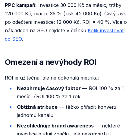
PPC kampaň:
Investice 30 000 Kč za měsíc, tržby
120 000 Kč, marže 35 % (zisk 42 000 Kč). Čistý zisk
po odečtení investice: 12 000 Kč. ROI = 40 %. Více o
nákladech na SEO najdete v článku
Kolik investovat
do SEO
.
Omezení a nevýhody ROI
ROI je užitečná, ale ne dokonalá metrika:
Nezahrnuje časový faktor
— ROI 100 % za 1
měsíc ≠ ROI 100 % za 1 rok
Obtížná atribuce
— těžko přiřadit konverzi
jednomu kanálu
Nezohledňuje brand awareness
— některé
investice budují značku, ale nekonvertují