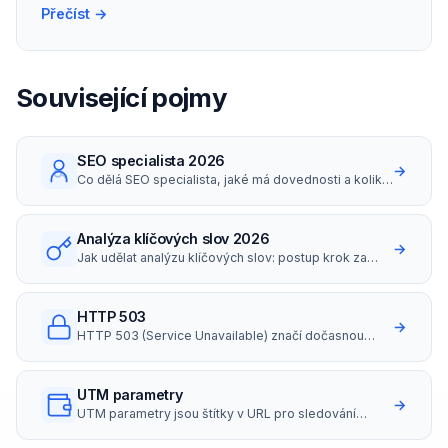
Přečíst →
Související pojmy
SEO specialista 2026
→
Co dělá SEO specialista, jaké má dovednosti a kolik
bere (platy i hodinovky v ČR 2026).
Analýza klíčových slov 2026
→
Jak udělat analýzu klíčových slov: postup krok za
krokem, nástroje zdarma i placené, long-tail
strategie a search intent.
HTTP 503
→
HTTP 503 (Service Unavailable) značí dočasnou
nedostupnost serveru.
UTM parametry
→
UTM parametry jsou štítky v URL pro sledování
zdrojů návštěvnosti.