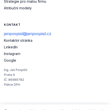
Strategie pro malou firmu
Atribuční modely
KONTAKT
janpospisil@janpospisil.cz
Kontaktní stránka
(otevře se v novém okně)
LinkedIn
(otevře se v novém okně)
Instagram
(otevře se v novém okně)
Google
Ing. Jan Pospíšil
Praha 6
IČ: 86989782
Plátce DPH