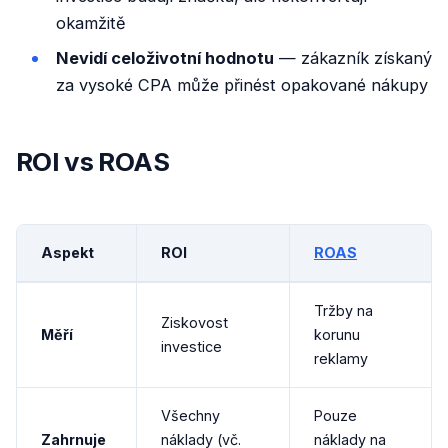
okamžitě
Nevidí celoživotní hodnotu
— zákazník získaný
za vysoké CPA může přinést opakované nákupy
ROI vs ROAS
Aspekt
ROI
ROAS
Tržby na
Ziskovost
Měří
korunu
investice
reklamy
Všechny
Pouze
Zahrnuje
náklady (vč.
náklady na