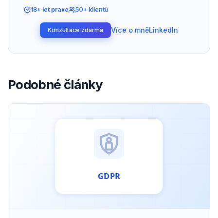
18+ let praxe
50+ klientů
Více o mně
LinkedIn
Konzultace zdarma
Podobné články