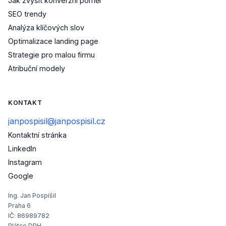
Jak zvýšit konverzní poměr
SEO trendy
Analýza klíčových slov
Optimalizace landing page
Strategie pro malou firmu
Atribuční modely
KONTAKT
janpospisil@janpospisil.cz
Kontaktní stránka
(otevře se v novém okně)
LinkedIn
(otevře se v novém okně)
Instagram
(otevře se v novém okně)
Google
Ing. Jan Pospíšil
Praha 6
IČ: 86989782
Plátce DPH