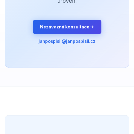
úroveň.
Nezávazná konzultace
janpospisil@janpospisil.cz