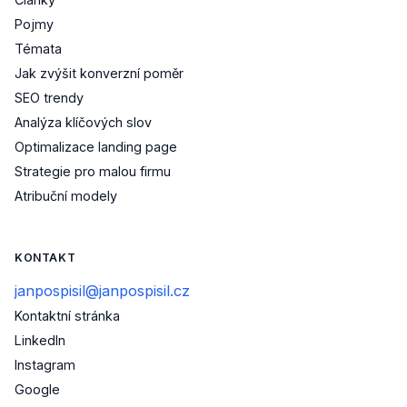
Pojmy
Témata
Jak zvýšit konverzní poměr
SEO trendy
Analýza klíčových slov
Optimalizace landing page
Strategie pro malou firmu
Atribuční modely
KONTAKT
janpospisil@janpospisil.cz
Kontaktní stránka
(otevře se v novém okně)
LinkedIn
(otevře se v novém okně)
Instagram
(otevře se v novém okně)
Google