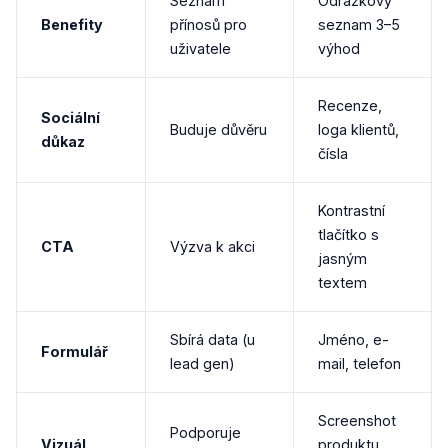
Seznam
Odrážkový
Benefity
přínosů pro
seznam 3–5
uživatele
výhod
Recenze,
Sociální
Buduje důvěru
loga klientů,
důkaz
čísla
Kontrastní
tlačítko s
CTA
Výzva k akci
jasným
textem
Sbírá data (u
Jméno, e-
Formulář
lead gen)
mail, telefon
Screenshot
Podporuje
Vizuál
produktu,