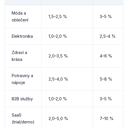
Móda a
1,5–2,5 %
3–5 %
oblečení
Elektronika
1,0–2,0 %
2,5–4 %
Zdraví a
2,0–3,5 %
4–6 %
krása
Potraviny a
2,5–4,0 %
5–8 %
nápoje
B2B služby
1,0–2,0 %
3–5 %
SaaS
2,0–5,0 %
7–10 %
(trial/demo)