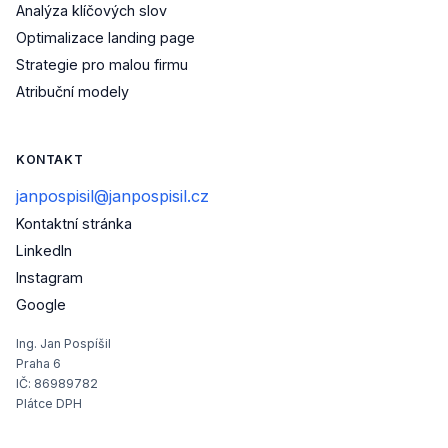
Analýza klíčových slov
Optimalizace landing page
Strategie pro malou firmu
Atribuční modely
KONTAKT
janpospisil@janpospisil.cz
Kontaktní stránka
(otevře se v novém okně)
LinkedIn
(otevře se v novém okně)
Instagram
(otevře se v novém okně)
Google
Ing. Jan Pospíšil
Praha 6
IČ: 86989782
Plátce DPH