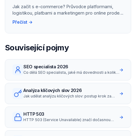
Jak začít s e-commerce? Průvodce platformami,
logistikou, platbami a marketingem pro online prodej
v ČR..
Přečíst →
Související pojmy
SEO specialista 2026
→
Co dělá SEO specialista, jaké má dovednosti a kolik
bere (platy i hodinovky v ČR 2026).
Analýza klíčových slov 2026
→
Jak udělat analýzu klíčových slov: postup krok za
krokem, nástroje zdarma i placené, long-tail
strategie a search intent.
HTTP 503
→
HTTP 503 (Service Unavailable) značí dočasnou
nedostupnost serveru.