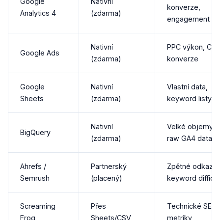
Google
Nativní
konverze,
Analytics 4
(zdarma)
engagement
Nativní
PPC výkon, CPC
Google Ads
(zdarma)
konverze
Google
Nativní
Vlastní data,
Sheets
(zdarma)
keyword listy
Nativní
Velké objemy d
BigQuery
(zdarma)
raw GA4 data
Ahrefs /
Partnerský
Zpětné odkazy,
Semrush
(placený)
keyword difficul
Screaming
Přes
Technické SEO
Frog
Sheets/CSV
metriky