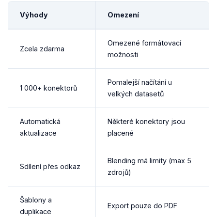
Výhody
Omezení
Omezené formátovací
Zcela zdarma
možnosti
Pomalejší načítání u
1 000+ konektorů
velkých datasetů
Automatická
Některé konektory jsou
aktualizace
placené
Blending má limity (max 5
Sdílení přes odkaz
zdrojů)
Šablony a
Export pouze do PDF
duplikace