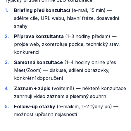
Typický průběh online SEO konzultace:
Briefing před konzultací
(e-mail, 15 min) —
sdělíte cíle, URL webu, hlavní fráze, dosavadní
snahy
Příprava konzultanta
(1–3 hodiny předem) —
projde web, zkontroluje pozice, technický stav,
konkurenci
Samotná konzultace
(1–4 hodiny online přes
Meet/Zoom) — diskuse, sdílení obrazovky,
konkrétní doporučení
Záznam + zápis
(volitelně) — některé konzultace
zahrnují video záznam a písemný souhrn
Follow-up otázky
(e-mailem, 1–2 týdny po) —
možnost upřesnit nejasnosti