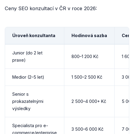
Ceny SEO konzultací v ČR v roce 2026:
Úroveň konzultanta
Hodinová sazba
Cena 
Junior (do 2 let
800–1 200 Kč
1 600
praxe)
Medior (2–5 let)
1 500–2 500 Kč
3 000
Senior s
prokazatelnými
2 500–4 000+ Kč
5 000
výsledky
Specialista pro e-
3 500–6 000 Kč
7 000
commerce/enterprise