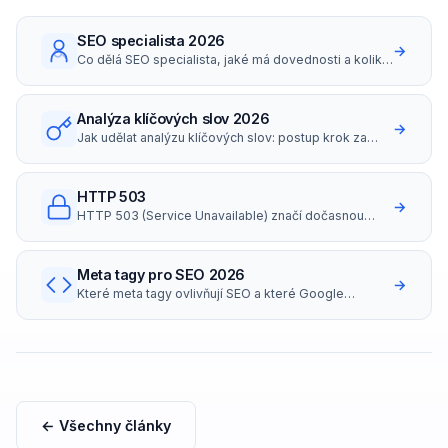
SEO specialista 2026
→
Co dělá SEO specialista, jaké má dovednosti a kolik
bere (platy i hodinovky v ČR 2026).
Analýza klíčových slov 2026
→
Jak udělat analýzu klíčových slov: postup krok za
krokem, nástroje zdarma i placené, long-tail
strategie a search intent.
HTTP 503
→
HTTP 503 (Service Unavailable) značí dočasnou
nedostupnost serveru.
Meta tagy pro SEO 2026
→
Které meta tagy ovlivňují SEO a které Google
ignoruje? Přehled title, description, robots,
canonical, OG tagů s příklady správného nastavení..
← Všechny články