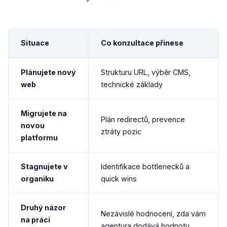
Situace
Co konzultace přinese
Plánujete nový
Strukturu URL, výběr CMS,
web
technické základy
Migrujete na
Plán redirectů, prevence
novou
ztráty pozic
platformu
Stagnujete v
Identifikace bottlenecků a
organiku
quick wins
Druhý názor
Nezávislé hodnocení, zda vám
na práci
agentura dodává hodnotu