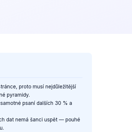
ránce, proto musí nejdůležitější
ené pyramidy.
 samotné psaní dalších 30 % a
ích dat nemá šanci uspět — pouhé
u.