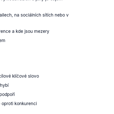
ilech, na sociálních sítích nebo v
ence a kde jsou mezery
mem
ílové klíčové slovo
chybí
 podpoří
oproti konkurenci