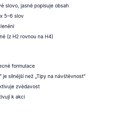
vé slovo, jasně popisuje obsah
x 5–6 slov
členění
ně (z H2 rovnou na H4)
ecné formulace
je silnější než „Tipy na návštěvnost”
tivuje zvědavost
ivují k akci