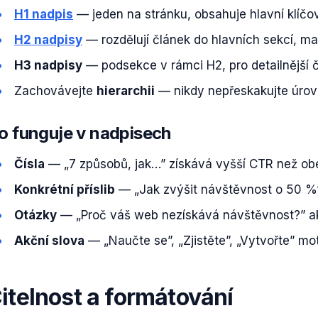
H1 nadpis
— jeden na stránku, obsahuje hlavní klíčo
H2 nadpisy
— rozdělují článek do hlavních sekcí, ma
H3 nadpisy
— podsekce v rámci H2, pro detailnější 
Zachovávejte
hierarchii
— nikdy nepřeskakujte úrov
o funguje v nadpisech
Čísla
— „7 způsobů, jak…” získává vyšší CTR než ob
Konkrétní příslib
— „Jak zvýšit návštěvnost o 50 %” 
Otázky
— „Proč váš web nezískává návštěvnost?” ak
Akční slova
— „Naučte se”, „Zjistěte”, „Vytvořte” mot
itelnost a formátování