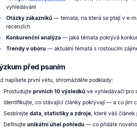
vyhledávání
Otázky zákazníků
— témata, na která se ptají v e-ma
recenzích
Konkurenční analýza
— jaká témata pokrývá konkur
Trendy v oboru
— aktuální témata s rostoucím záj
ýzkum před psaním
ž napíšete první větu, shromážděte podklady:
Prostudujte
prvních 10 výsledků
ve vyhledávači pro c
Identifikujte, co stávající články pokrývají — a co jim 
Sesbírejte
data, statistiky a zdroje
, které váš článek
Definujte
unikátní úhel pohledu
— co přidáte nového 