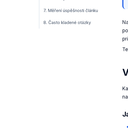
7. Měření úspěšnosti článku
Na
8. Často kladené otázky
po
pr
Te
V
Ka
na
J