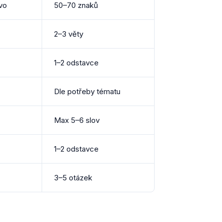
vo
50–70 znaků
2–3 věty
1–2 odstavce
Dle potřeby tématu
Max 5–6 slov
1–2 odstavce
3–5 otázek