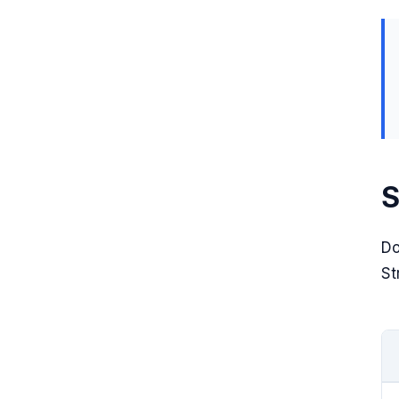
S
Do
St