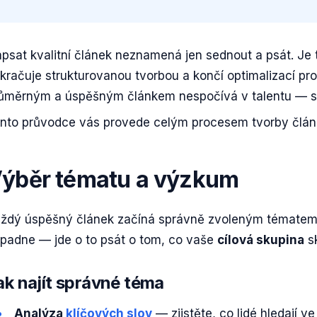
psat kvalitní článek neznamená jen sednout a psát. Je
kračuje strukturovanou tvorbou a končí optimalizací pro
ůměrným a úspěšným článkem nespočívá v talentu — 
nto průvodce vás provede celým procesem tvorby článk
ýběr tématu a výzkum
ždý úspěšný článek začíná správně zvoleným tématem. 
padne — jde o to psát o tom, co vaše
cílová skupina
sk
ak najít správné téma
Analýza
klíčových slov
— zjistěte, co lidé hledají v