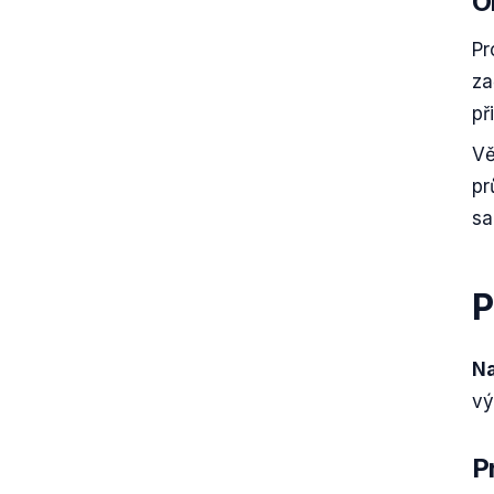
O
Pr
za
př
Vě
pr
sa
P
Na
vý
P