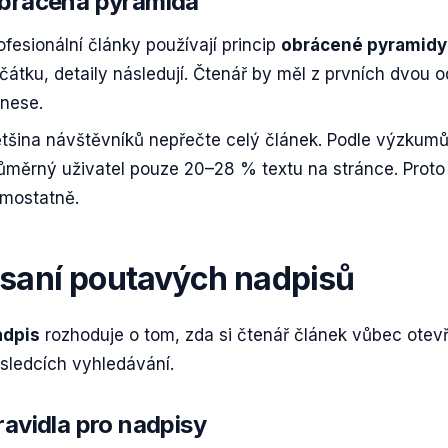
brácená pyramida
ofesionální články používají princip
obrácené pyramidy
čátku, detaily následují. Čtenář by měl z prvních dvou
inese.
tšina návštěvníků nepřečte celý článek. Podle výzkum
ůměrný uživatel pouze 20–28 % textu na stránce. Proto
mostatně.
saní poutavých nadpisů
dpis
rozhoduje o tom, zda si čtenář článek vůbec otevře
sledcích vyhledávání.
ravidla pro nadpisy