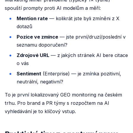
spouští prompty proti AI modelům a měří:
Mention rate
— kolikrát jste byli zmíněni z X
dotazů
Pozice ve zmínce
— jste první/druzí/poslední v
seznamu doporučení?
Zdrojové URL
— z jakých stránek AI bere citace
o vás
Sentiment
(Enterprise) — je zmínka pozitivní,
neutrální, negativní?
To je první lokalizovaný GEO monitoring na českém
trhu. Pro brand a PR týmy s rozpočtem na AI
vyhledávání je to klíčový vstup.