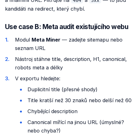
a finálními URL. Filtrujte na
a
— to jsou
404
5xx
kandidáti na redirect, který chybí.
Use case B: Meta audit existujícího webu
Modul
Meta Miner
— zadejte sitemapu nebo
seznam URL
Nástroj stáhne title, description, H1, canonical,
robots meta a délky
V exportu hledejte:
Duplicitní title (přesné shody)
Title kratší než 30 znaků nebo delší než 60
Chybějící description
Canonical mířící na jinou URL (úmyslné?
nebo chyba?)