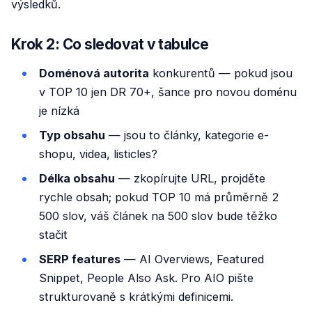
výsledků.
Krok 2: Co sledovat v tabulce
Doménová autorita
konkurentů — pokud jsou
v TOP 10 jen DR 70+, šance pro novou doménu
je nízká
Typ obsahu
— jsou to články, kategorie e-
shopu, videa, listicles?
Délka obsahu
— zkopírujte URL, projděte
rychle obsah; pokud TOP 10 má průměrně 2
500 slov, váš článek na 500 slov bude těžko
stačit
SERP features
— AI Overviews, Featured
Snippet, People Also Ask. Pro AIO pište
strukturovaně s krátkými definicemi.