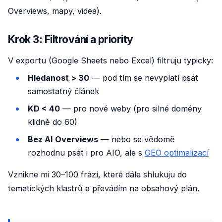
Overviews, mapy, videa).
Krok 3: Filtrování a priority
V exportu (Google Sheets nebo Excel) filtruju typicky:
Hledanost > 30
— pod tím se nevyplatí psát
samostatný článek
KD < 40
— pro nové weby (pro silné domény
klidně do 60)
Bez AI Overviews
— nebo se vědomě
rozhodnu psát i pro AIO, ale s
GEO optimalizací
Vznikne mi 30–100 frází, které dále shlukuju do
tematických klastrů a převádím na obsahový plán.