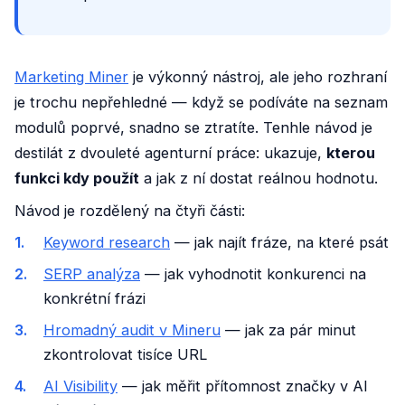
Marketing Miner
je výkonný nástroj, ale jeho rozhraní
je trochu nepřehledné — když se podíváte na seznam
modulů poprvé, snadno se ztratíte. Tenhle návod je
destilát z dvouleté agenturní práce: ukazuje,
kterou
funkci kdy použít
a jak z ní dostat reálnou hodnotu.
Návod je rozdělený na čtyři části:
Keyword research
— jak najít fráze, na které psát
SERP analýza
— jak vyhodnotit konkurenci na
konkrétní frázi
Hromadný audit v Mineru
— jak za pár minut
zkontrolovat tisíce URL
AI Visibility
— jak měřit přítomnost značky v AI