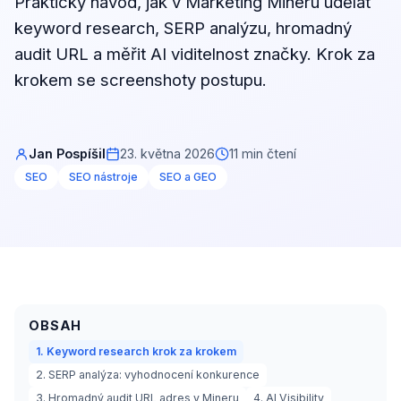
Praktický návod, jak v Marketing Mineru udělat
keyword research, SERP analýzu, hromadný
audit URL a měřit AI viditelnost značky. Krok za
krokem se screenshoty postupu.
Jan Pospíšil
23. května 2026
11 min čtení
SEO
SEO nástroje
SEO a GEO
OBSAH
1. Keyword research krok za krokem
2. SERP analýza: vyhodnocení konkurence
3. Hromadný audit URL adres v Mineru
4. AI Visibility