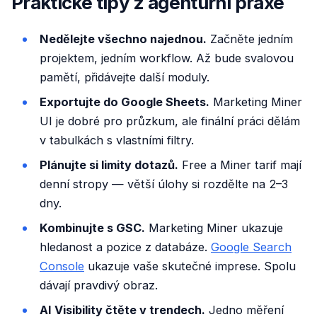
Praktické tipy z agenturní praxe
Nedělejte všechno najednou.
Začněte jedním
projektem, jedním workflow. Až bude svalovou
pamětí, přidávejte další moduly.
Exportujte do Google Sheets.
Marketing Miner
UI je dobré pro průzkum, ale finální práci dělám
v tabulkách s vlastními filtry.
Plánujte si limity dotazů.
Free a Miner tarif mají
denní stropy — větší úlohy si rozdělte na 2–3
dny.
Kombinujte s GSC.
Marketing Miner ukazuje
hledanost a pozice z databáze.
Google Search
Console
ukazuje vaše skutečné imprese. Spolu
dávají pravdivý obraz.
AI Visibility čtěte v trendech.
Jedno měření