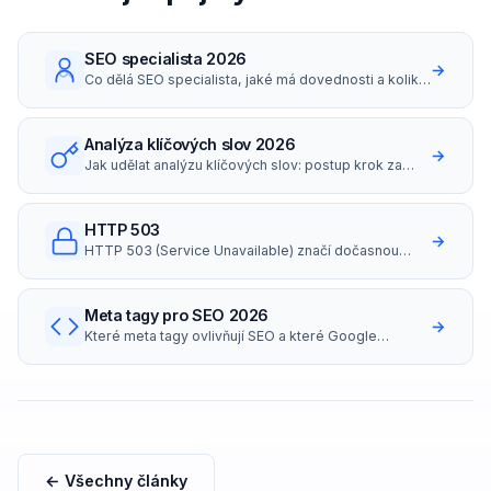
SEO specialista 2026
→
Co dělá SEO specialista, jaké má dovednosti a kolik
bere (platy i hodinovky v ČR 2026).
Analýza klíčových slov 2026
→
Jak udělat analýzu klíčových slov: postup krok za
krokem, nástroje zdarma i placené, long-tail
strategie a search intent.
HTTP 503
→
HTTP 503 (Service Unavailable) značí dočasnou
nedostupnost serveru.
Meta tagy pro SEO 2026
→
Které meta tagy ovlivňují SEO a které Google
ignoruje? Přehled title, description, robots,
canonical, OG tagů s příklady správného nastavení..
← Všechny články