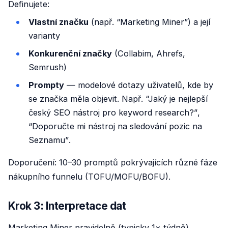
Definujete:
Vlastní značku
(např. “Marketing Miner”) a její
varianty
Konkurenční značky
(Collabim, Ahrefs,
Semrush)
Prompty
— modelové dotazy uživatelů, kde by
se značka měla objevit. Např.
“Jaký je nejlepší
český SEO nástroj pro keyword research?”
,
“Doporučte mi nástroj na sledování pozic na
Seznamu”
.
Doporučení: 10–30 promptů pokrývajících různé fáze
nákupního funnelu (TOFU/MOFU/BOFU).
Krok 3: Interpretace dat
Marketing Miner pravidelně (typicky 1× týdně)