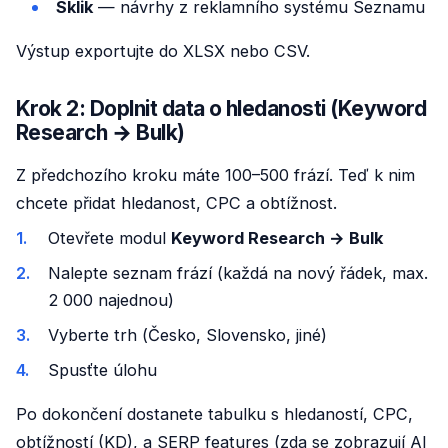
Sklik
— návrhy z reklamního systému Seznamu
Výstup exportujte do XLSX nebo CSV.
Krok 2: Doplnit data o hledanosti (Keyword
Research → Bulk)
Z předchozího kroku máte 100–500 frází. Teď k nim
chcete přidat hledanost, CPC a obtížnost.
Otevřete modul
Keyword Research → Bulk
Nalepte seznam frází (každá na nový řádek, max.
2 000 najednou)
Vyberte trh (Česko, Slovensko, jiné)
Spusťte úlohu
Po dokončení dostanete tabulku s hledaností, CPC,
obtížností (KD), a SERP features (zda se zobrazují AI