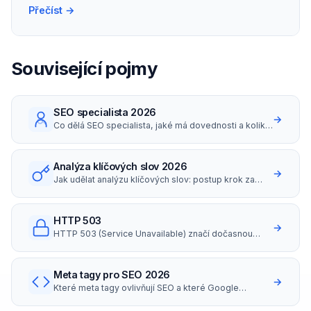
správa malého webu kolem 10 000 Kč/měs.
Přečíst →
Související pojmy
SEO specialista 2026
→
Co dělá SEO specialista, jaké má dovednosti a kolik
bere (platy i hodinovky v ČR 2026).
Analýza klíčových slov 2026
→
Jak udělat analýzu klíčových slov: postup krok za
krokem, nástroje zdarma i placené, long-tail
strategie a search intent.
HTTP 503
→
HTTP 503 (Service Unavailable) značí dočasnou
nedostupnost serveru.
Meta tagy pro SEO 2026
→
Které meta tagy ovlivňují SEO a které Google
ignoruje? Přehled title, description, robots,