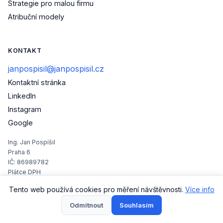
Strategie pro malou firmu
Atribuční modely
KONTAKT
janpospisil@janpospisil.cz
Kontaktní stránka
(otevře se v novém okně)
LinkedIn
(otevře se v novém okně)
Instagram
(otevře se v novém okně)
Google
Ing. Jan Pospíšil
Praha 6
IČ: 86989782
Plátce DPH
Tento web používá cookies pro měření návštěvnosti.
Více info
Odmítnout
Souhlasím