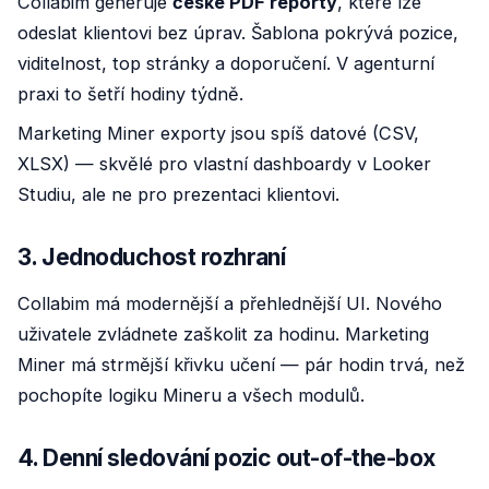
Collabim generuje
české PDF reporty
, které lze
odeslat klientovi bez úprav. Šablona pokrývá pozice,
viditelnost, top stránky a doporučení. V agenturní
praxi to šetří hodiny týdně.
Marketing Miner exporty jsou spíš datové (CSV,
XLSX) — skvělé pro vlastní dashboardy v Looker
Studiu, ale ne pro prezentaci klientovi.
3. Jednoduchost rozhraní
Collabim má modernější a přehlednější UI. Nového
uživatele zvládnete zaškolit za hodinu. Marketing
Miner má strmější křivku učení — pár hodin trvá, než
pochopíte logiku Mineru a všech modulů.
4. Denní sledování pozic out-of-the-box