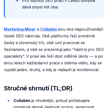
Pro vážnou SEO práci v Česku obvykle
dává smysl mít oba.
Marketing Miner
a
Collabim
jsou dva nejpoužívanější
české SEO nástroje. Obě platformy řeší primárně
český a slovenský trh, obě umí pracovat se
Seznamem, a obě se prezentují jako “nástroj pro SEO
specialisty”. V praxi ale řeší dost odlišné úkoly — a po
dvou letech každodenní práce s oběma vidím, kdy se
vyplatí jeden, druhý, a kdy je nejlepší je kombinovat.
Stručné shrnutí (TL;DR)
Collabim
je vhodnější, pokud potřebujete
primárně denně sledovat pozice, generovat