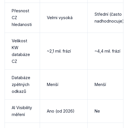
Přesnost
Střední (často
CZ
Velmi vysoká
nadhodnocuje)
hledanosti
Velikost
KW
~2,1 mil. frází
~4,4 mil. frází
databáze
CZ
Databáze
zpětných
Menší
Menší
odkazů
AI Visibility
Ano (od 2026)
Ne
měření