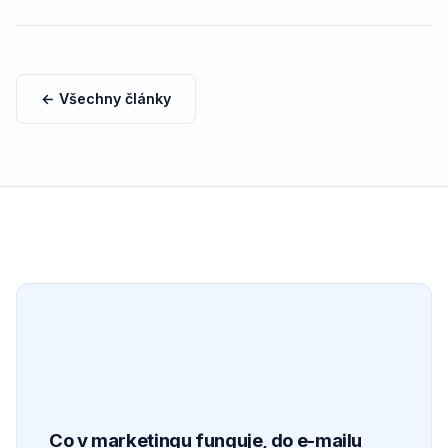
canonical, OG tagů s příklady správného nastavení..
← Všechny články
Co v marketingu funguje, do e-mailu