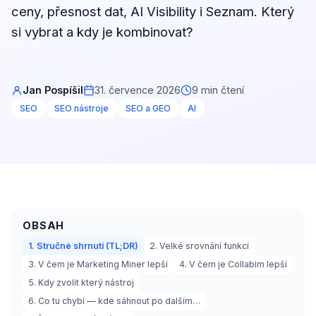
ceny, přesnost dat, AI Visibility i Seznam. Který
si vybrat a kdy je kombinovat?
Jan Pospíšil
31. července 2026
9 min čtení
SEO
SEO nástroje
SEO a GEO
AI
OBSAH
1. Stručné shrnutí (TL;DR)
2. Velké srovnání funkcí
3. V čem je Marketing Miner lepší
4. V čem je Collabim lepší
5. Kdy zvolit který nástroj
6. Co tu chybí — kde sáhnout po dalším…