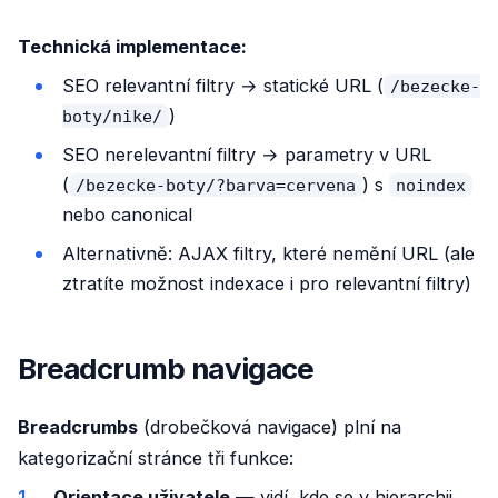
Technická implementace:
SEO relevantní filtry → statické URL (
/bezecke-
)
boty/nike/
SEO nerelevantní filtry → parametry v URL
(
) s
/bezecke-boty/?barva=cervena
noindex
nebo canonical
Alternativně: AJAX filtry, které nemění URL (ale
ztratíte možnost indexace i pro relevantní filtry)
Breadcrumb navigace
Breadcrumbs
(drobečková navigace) plní na
kategorizační stránce tři funkce:
Orientace uživatele
— vidí, kde se v hierarchii