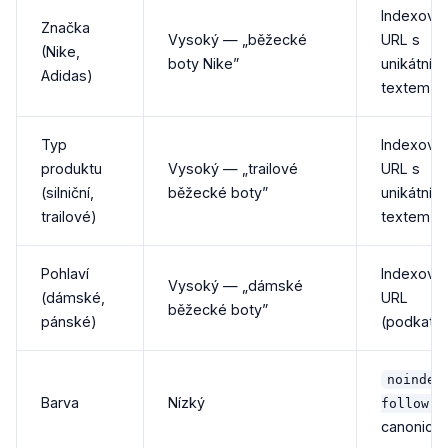
Indexovat
Značka
Vysoký — „běžecké
URL s
(Nike,
boty Nike”
unikátním
Adidas)
textem
Typ
Indexovat
produktu
Vysoký — „trailové
URL s
(silniční,
běžecké boty”
unikátním
trailové)
textem
Pohlaví
Indexovat
Vysoký — „dámské
(dámské,
URL
běžecké boty”
pánské)
(podkateg
noindex
Barva
Nízký
n
follow
canonical