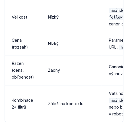
noindex
Velikost
Nízký
n
follow
canonical
Cena
Parametr 
Nízký
(rozsah)
URL,
noi
Řazení
Canonical
(cena,
Žádný
výchozí ř
oblíbenost)
Většinou
Kombinace
noindex
Záleží na kontextu
2+ filtrů
nebo blo
v robots.t