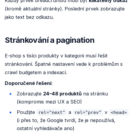
Každý prvek breadcrumbu musí být
klikatelný odkaz
(kromě aktuální stránky). Poslední prvek zobrazujte
jako text bez odkazu.
Stránkování a pagination
E-shop s tisíci produkty v kategorii musí řešit
stránkování. Špatné nastavení vede k problémům s
crawl budgetem a indexací.
Doporučené řešení:
Zobrazujte
24–48 produktů
na stránku
(kompromis mezi UX a SEO)
Použijte
a
v
rel="next"
rel="prev"
<head>
(i přes to, že Google tvrdí, že je nepoužívá,
ostatní vyhledávače ano)