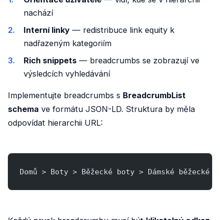
nachází
Interní linky
— redistribuce link equity k
nadřazeným kategoriím
Rich snippets
— breadcrumbs se zobrazují ve
výsledcích vyhledávání
Implementujte breadcrumbs s
BreadcrumbList
schema
ve formátu JSON-LD. Struktura by měla
odpovídat hierarchii URL:
Domů > Boty > Běžecké boty > Dámské běžecké b