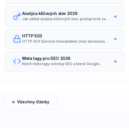
bere (platy i hodinovky v ČR 2026).
Analýza klíčových slov 2026
→
Jak udělat analýzu klíčových slov: postup krok za
krokem, nástroje zdarma i placené, long-tail
strategie a search intent.
HTTP 503
→
HTTP 503 (Service Unavailable) značí dočasnou
nedostupnost serveru.
Meta tagy pro SEO 2026
→
Které meta tagy ovlivňují SEO a které Google
ignoruje? Přehled title, description, robots,
canonical, OG tagů s příklady správného nastavení..
← Všechny články