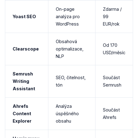
On-page
Zdarma /
Yoast SEO
analýza pro
99
WordPress
EUR/rok
Obsahová
Od 170
Clearscope
optimalizace,
USD/měsíc
NLP
Semrush
SEO, čitelnost,
Součást
Writing
tón
Semrush
Assistant
Ahrefs
Analýza
Součást
Content
úspěšného
Ahrefs
Explorer
obsahu