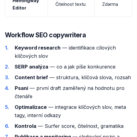
Hemingway
Čitelnost textu
Zdarma
Editor
Workflow SEO copywritera
Keyword research
— identifikace cílových
klíčových slov
SERP analýza
— co a jak píše konkurence
Content brief
— struktura, klíčová slova, rozsah
Psaní
— první draft zaměřený na hodnotu pro
čtenáře
Optimalizace
— integrace klíčových slov, meta
tagy, interní odkazy
Kontrola
— Surfer score, čitelnost, gramatika
Publikace a monitoring
— sledování pozic a