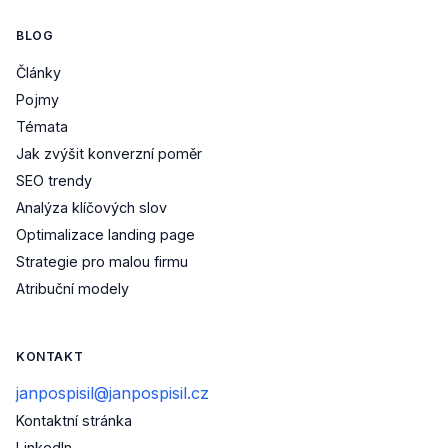
BLOG
Články
Pojmy
Témata
Jak zvýšit konverzní poměr
SEO trendy
Analýza klíčových slov
Optimalizace landing page
Strategie pro malou firmu
Atribuční modely
KONTAKT
janpospisil@janpospisil.cz
Kontaktní stránka
(otevře se v novém okně)
LinkedIn