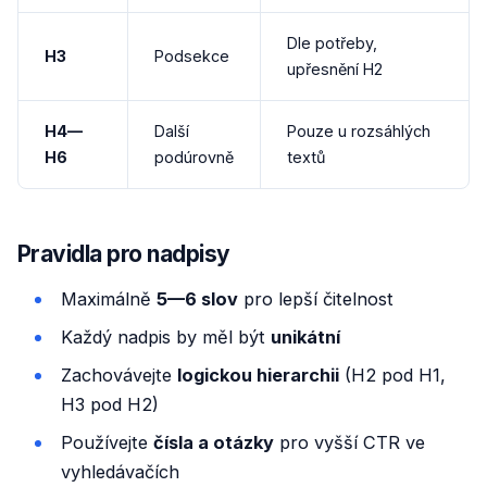
Dle potřeby,
H3
Podsekce
upřesnění H2
H4—
Další
Pouze u rozsáhlých
H6
podúrovně
textů
Pravidla pro nadpisy
Maximálně
5—6 slov
pro lepší čitelnost
Každý nadpis by měl být
unikátní
Zachovávejte
logickou hierarchii
(H2 pod H1,
H3 pod H2)
Používejte
čísla a otázky
pro vyšší CTR ve
vyhledávačích