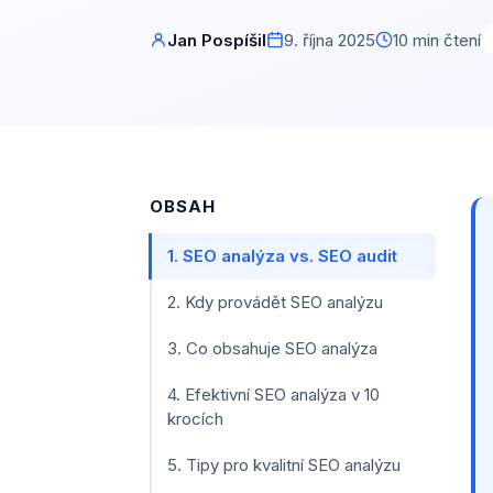
Jan Pospíšil
9. října 2025
10 min čtení
OBSAH
1. SEO analýza vs. SEO audit
2. Kdy provádět SEO analýzu
3. Co obsahuje SEO analýza
4. Efektivní SEO analýza v 10
krocích
5. Tipy pro kvalitní SEO analýzu