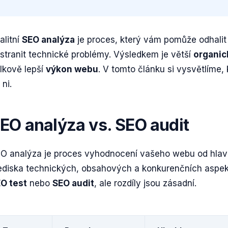
alitní
SEO analýza
je proces, který vám pomůže odhalit
stranit technické problémy. Výsledkem je větší
organic
lkově lepší
výkon webu
. V tomto článku si vysvětlíme, k
 ni.
EO analýza vs. SEO audit
O analýza je proces vyhodnocení vašeho webu od hlavi
ediska technických, obsahových a konkurenčních aspek
O test
nebo
SEO audit
, ale rozdíly jsou zásadní.