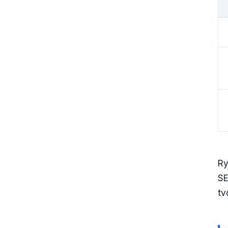
Ry
SE
tv