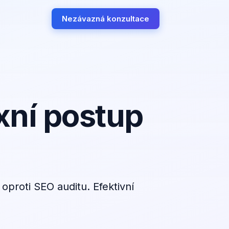
Nezávazná konzultace
xní postup
oproti SEO auditu. Efektivní