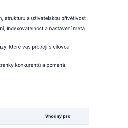
 strukturu a uživatelskou přívětivost
ní, indexovatelnost a nastavení meta
y, které vás propojí s cílovou
stránky konkurentů a pomáhá
Vhodný pro