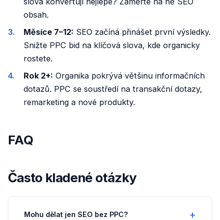
slova konvertují nejlépe? Zaměřte na ně SEO
obsah.
Měsíce 7–12:
SEO začíná přinášet první výsledky.
Snižte PPC bid na klíčová slova, kde organicky
rostete.
Rok 2+:
Organika pokrývá většinu informačních
dotazů. PPC se soustředí na transakční dotazy,
remarketing a nové produkty.
FAQ
Často kladené otázky
Mohu dělat jen SEO bez PPC?