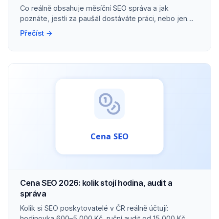
Co reálně obsahuje měsíční SEO správa a jak
poznáte, jestli za paušál dostáváte práci, nebo jen
přehled.
Přečíst →
Cena SEO 2026: kolik stojí hodina, audit a
správa
Kolik si SEO poskytovatelé v ČR reálně účtují:
hodinovka 600–5 000 Kč, ruční audit od 15 000 Kč,