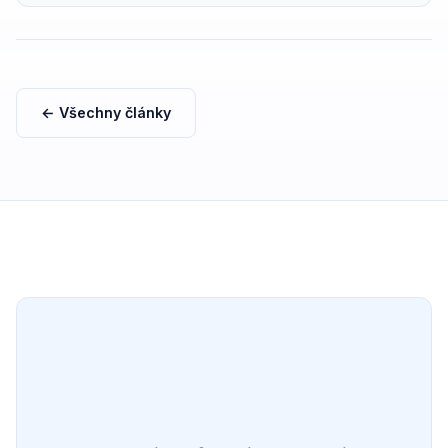
canonical, OG tagů s příklady správného nastavení..
← Všechny články