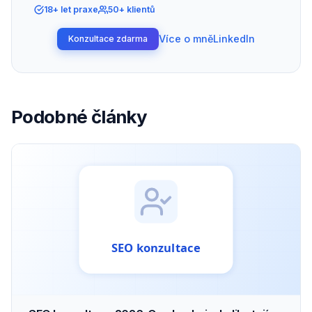
18+ let praxe
50+ klientů
Více o mně
LinkedIn
Konzultace zdarma
Podobné články