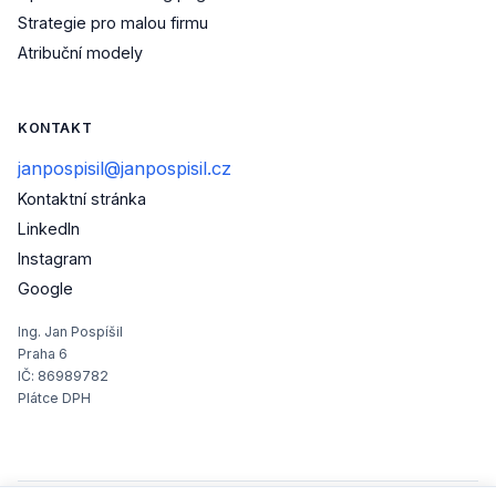
Strategie pro malou firmu
Atribuční modely
KONTAKT
janpospisil@janpospisil.cz
Kontaktní stránka
(otevře se v novém okně)
LinkedIn
(otevře se v novém okně)
Instagram
(otevře se v novém okně)
Google
Ing. Jan Pospíšil
Praha 6
IČ: 86989782
Plátce DPH