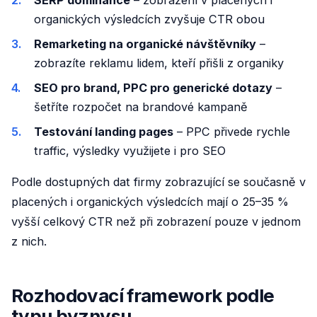
SERP dominance
– zobrazení v placených i
organických výsledcích zvyšuje CTR obou
Remarketing na organické návštěvníky
–
zobrazíte reklamu lidem, kteří přišli z organiky
SEO pro brand, PPC pro generické dotazy
–
šetříte rozpočet na brandové kampaně
Testování landing pages
– PPC přivede rychle
traffic, výsledky využijete i pro SEO
Podle dostupných dat firmy zobrazující se současně v
placených i organických výsledcích mají o 25–35 %
vyšší celkový CTR než při zobrazení pouze v jednom
z nich.
Rozhodovací framework podle
typu byznysu