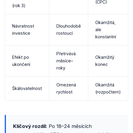
(CPC)
(rok 3)
Okamžitá,
Návratnost
Dlouhodobě
ale
investice
rostoucí
konstantní
Přetrvává
Efekt po
Okamžitý
měsíce–
ukončení
konec
roky
Omezená
Okamžitá
Škálovatelnost
rychlost
(rozpočtem)
Klíčový rozdíl:
Po 18–24 měsících