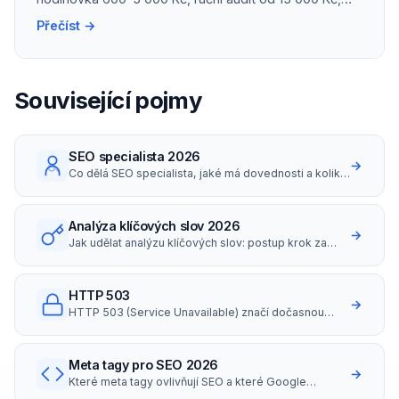
správa malého webu kolem 10 000 Kč/měs.
Přečíst →
Související pojmy
SEO specialista 2026
→
Co dělá SEO specialista, jaké má dovednosti a kolik
bere (platy i hodinovky v ČR 2026).
Analýza klíčových slov 2026
→
Jak udělat analýzu klíčových slov: postup krok za
krokem, nástroje zdarma i placené, long-tail
strategie a search intent.
HTTP 503
→
HTTP 503 (Service Unavailable) značí dočasnou
nedostupnost serveru.
Meta tagy pro SEO 2026
→
Které meta tagy ovlivňují SEO a které Google
ignoruje? Přehled title, description, robots,